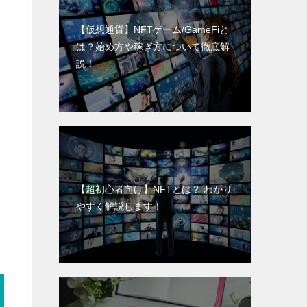
【仮想通貨】NFTゲーム/GameFiと
は？始め方や稼ぎ方について徹底解
説！
【超初心者向け】NFTとは？ わかり
やすく解説します！