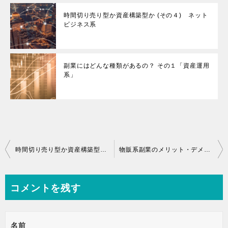
時間切り売り型か資産構築型か (その４) ネット
ビジネス系
副業にはどんな種類があるの？ その１「資産運用
系」
投
時間切り売り型か資産構築型か (その５) 最終的には資産構築型
物販系副業のメリット・デメリット
稿
ナ
コメントを残す
ビ
ゲ
名前